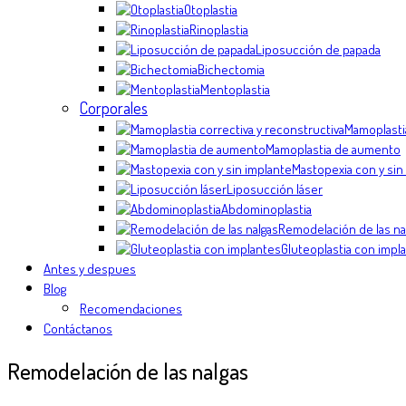
Otoplastia
Rinoplastia
Liposucción de papada
Bichectomia
Mentoplastia
Corporales
Mamoplastia
Mamoplastia de aumento
Mastopexia con y sin
Liposucción láser
Abdominoplastia
Remodelación de las na
Gluteoplastia con impl
Antes y despues
Blog
Recomendaciones
Contáctanos
Remodelación de las nalgas