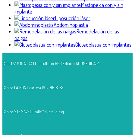
Mastopexia con y sin
implante
Liposucción láser
Abdominoplastia
Remodelación de las
nalgas
Gluteoplastia con implantes
Calle 127 # 19A- 44 | Consultorio 603 Edificio ACOMEDICA 2
Clinica LA FONT carrera 16 # 86 B-52
Clinica STEM WELL calle 118-cra 13 esq.