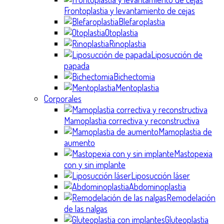
Frontoplastia y levantamiento de cejas
Blefaroplastia
Otoplastia
Rinoplastia
Liposucción de
papada
Bichectomia
Mentoplastia
Corporales
Mamoplastia correctiva y reconstructiva
Mamoplastia de
aumento
Mastopexia
con y sin implante
Liposucción láser
Abdominoplastia
Remodelación
de las nalgas
Gluteoplastia